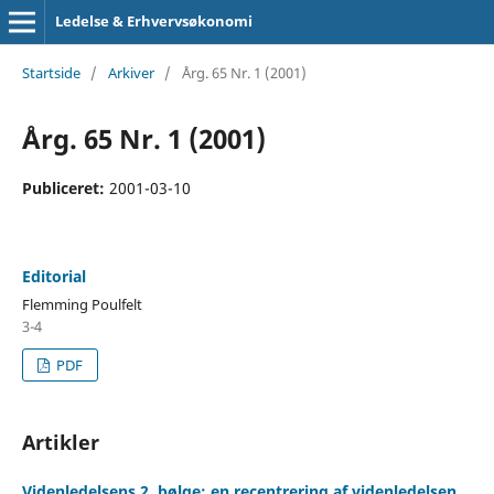
Ledelse & Erhvervsøkonomi
Startside
/
Arkiver
/
Årg. 65 Nr. 1 (2001)
Årg. 65 Nr. 1 (2001)
Publiceret:
2001-03-10
Editorial
Flemming Poulfelt
3-4
PDF
Artikler
Videnledelsens 2. bølge: en recentrering af videnledelsen