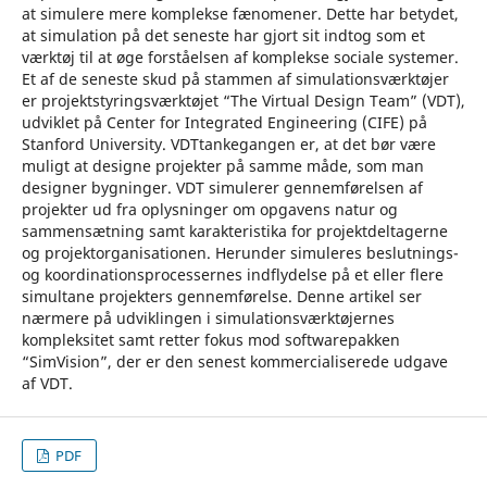
at simulere mere komplekse fænomener. Dette har betydet,
at simulation på det seneste har gjort sit indtog som et
værktøj til at øge forståelsen af komplekse sociale systemer.
Et af de seneste skud på stammen af simulationsværktøjer
er projektstyringsværktøjet “The Virtual Design Team” (VDT),
udviklet på Center for Integrated Engineering (CIFE) på
Stanford University. VDTtankegangen er, at det bør være
muligt at designe projekter på samme måde, som man
designer bygninger. VDT simulerer gennemførelsen af
projekter ud fra oplysninger om opgavens natur og
sammensætning samt karakteristika for projektdeltagerne
og projektorganisationen. Herunder simuleres beslutnings-
og koordinationsprocessernes indflydelse på et eller flere
simultane projekters gennemførelse. Denne artikel ser
nærmere på udviklingen i simulationsværktøjernes
kompleksitet samt retter fokus mod softwarepakken
“SimVision”, der er den senest kommercialiserede udgave
af VDT.
PDF