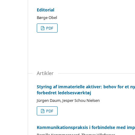
Editorial
Børge Obel
PDF
Artikler
Styring af immaterielle aktiver: behov for et n
forbedret ledelsesværktøj
Jürgen Daum, Jesper Schou Nielsen
PDF
Kommunikationspraksis i forbindelse med impl
Pernille Kræmmergaard, Thomas Villefrance