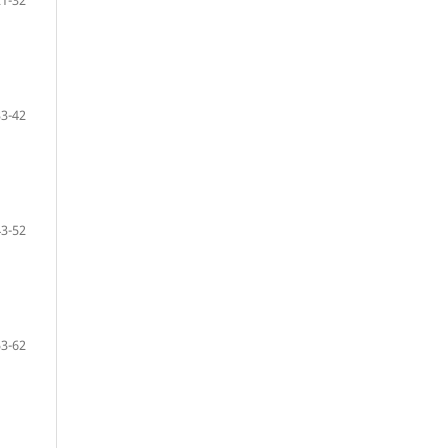
33-42
43-52
53-62