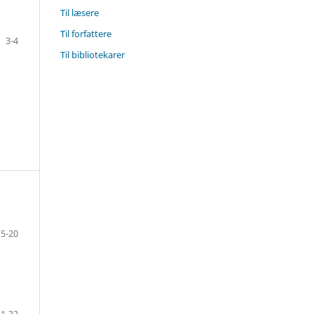
Til læsere
Til forfattere
3-4
Til bibliotekarer
5-20
21-32