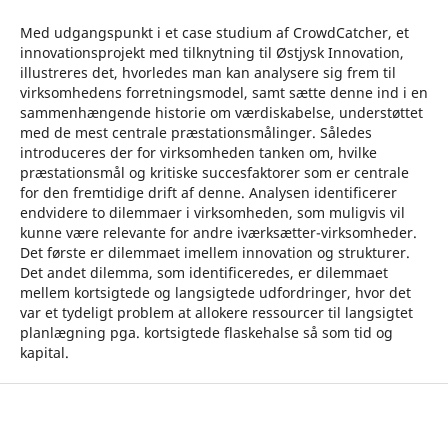
Med udgangspunkt i et case studium af CrowdCatcher, et
innovationsprojekt med tilknytning til Østjysk Innovation,
illustreres det, hvorledes man kan analysere sig frem til
virksomhedens forretningsmodel, samt sætte denne ind i en
sammenhængende historie om værdiskabelse, understøttet
med de mest centrale præstationsmålinger. Således
introduceres der for virksomheden tanken om, hvilke
præstationsmål og kritiske succesfaktorer som er centrale
for den fremtidige drift af denne. Analysen identificerer
endvidere to dilemmaer i virksomheden, som muligvis vil
kunne være relevante for andre iværksætter-virksomheder.
Det første er dilemmaet imellem innovation og strukturer.
Det andet dilemma, som identificeredes, er dilemmaet
mellem kortsigtede og langsigtede udfordringer, hvor det
var et tydeligt problem at allokere ressourcer til langsigtet
planlægning pga. kortsigtede flaskehalse så som tid og
kapital.