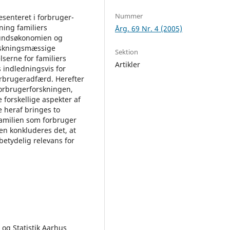
Nummer
senteret i forbruger-
ning familiers
Årg. 69 Nr. 4 (2005)
fundsøkonomien og
rskningsmæssige
Sektion
lserne for familiers
Artikler
 indledningsvis for
orbrugeradfærd. Herefter
forbrugerforskningen,
forskellige aspekter af
e heraf bringes to
familien som forbruger
en konkluderes det, at
betydelig relevans for
 og Statistik Aarhus