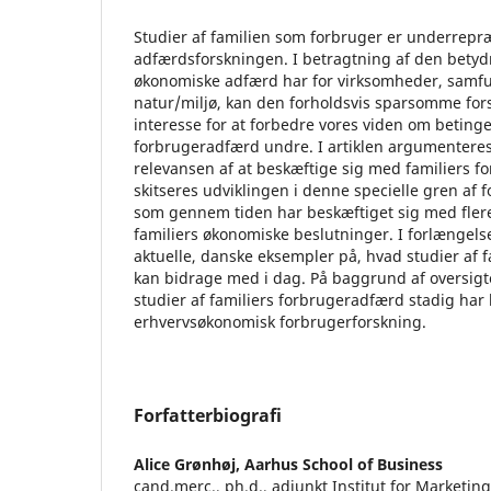
Studier af familien som forbruger er underrepræ
adfærdsforskningen. I betragtning af den betyd
økonomiske adfærd har for virksomheder, sam
natur/miljø, kan den forholdsvis sparsomme fo
interesse for at forbedre vores viden om betinge
forbrugeradfærd undre. I artiklen argumenteres
relevansen af at beskæftige sig med familiers f
skitseres udviklingen i denne specielle gren af 
som gennem tiden har beskæftiget sig med flere 
familiers økonomiske beslutninger. I forlængels
aktuelle, danske eksempler på, hvad studier af 
kan bidrage med i dag. På baggrund af oversigt
studier af familiers forbrugeradfærd stadig har 
erhvervsøkonomisk forbrugerforskning.
Forfatterbiografi
Alice Grønhøj,
Aarhus School of Business
cand.merc., ph.d., adjunkt Institut for Marketing