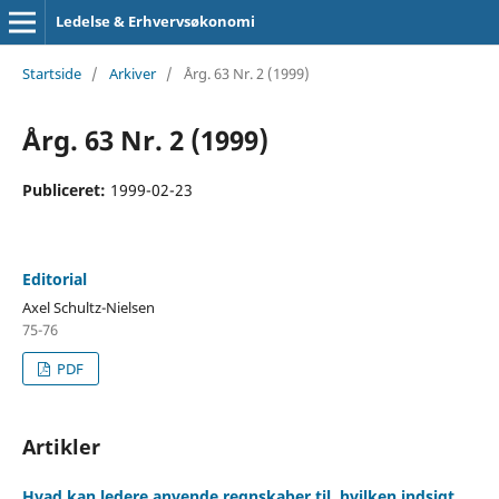
Ledelse & Erhvervsøkonomi
Startside
/
Arkiver
/
Årg. 63 Nr. 2 (1999)
Årg. 63 Nr. 2 (1999)
Publiceret:
1999-02-23
Editorial
Axel Schultz-Nielsen
75-76
PDF
Artikler
Hvad kan ledere anvende regnskaber til, hvilken indsigt