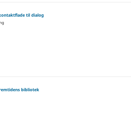
kontaktflade til dialog
ing
fremtidens bibliotek