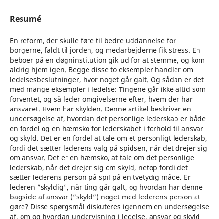
Resumé
En reform, der skulle føre til bedre uddannelse for
borgerne, faldt til jorden, og medarbejderne fik stress. En
beboer på en døgninstitution gik ud for at stemme, og kom
aldrig hjem igen. Begge disse to eksempler handler om
ledelsesbeslutninger, hvor noget går galt. Og sådan er det
med mange eksempler i ledelse: Tingene går ikke altid som
forventet, og så leder omgivelserne efter, hvem der har
ansvaret. Hvem har skylden. Denne artikel beskriver en
undersøgelse af, hvordan det personlige lederskab er både
en fordel og en hæmsko for lederskabet i forhold til ansvar
og skyld. Det er en fordel at tale om et personligt lederskab,
fordi det sætter lederens valg på spidsen, når det drejer sig
om ansvar. Det er en hæmsko, at tale om det personlige
lederskab, når det drejer sig om skyld, netop fordi det
sætter lederens person på spil på en tvetydig måde. Er
lederen ”skyldig”, når ting går galt, og hvordan har denne
bagside af ansvar (”skyld”) noget med lederens person at
gøre? Disse spørgsmål diskuteres igennem en undersøgelse
af, om og hvordan undervisning i ledelse, ansvar og skyld