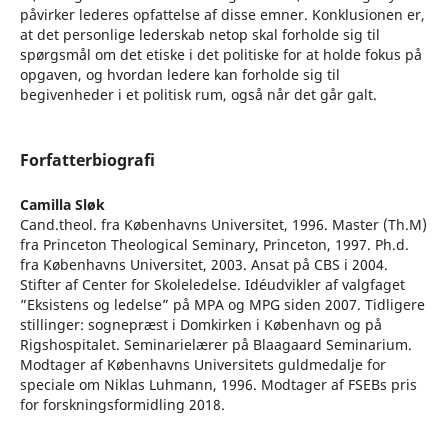
påvirker lederes opfattelse af disse emner. Konklusionen er,
at det personlige lederskab netop skal forholde sig til
spørgsmål om det etiske i det politiske for at holde fokus på
opgaven, og hvordan ledere kan forholde sig til
begivenheder i et politisk rum, også når det går galt.
Forfatterbiografi
Camilla Sløk
Cand.theol. fra Københavns Universitet, 1996. Master (Th.M)
fra Princeton Theological Seminary, Princeton, 1997. Ph.d.
fra Københavns Universitet, 2003. Ansat på CBS i 2004.
Stifter af Center for Skoleledelse. Idéudvikler af valgfaget
”Eksistens og ledelse” på MPA og MPG siden 2007. Tidligere
stillinger: sognepræst i Domkirken i København og på
Rigshospitalet. Seminarielærer på Blaagaard Seminarium.
Modtager af Københavns Universitets guldmedalje for
speciale om Niklas Luhmann, 1996. Modtager af FSEBs pris
for forskningsformidling 2018.