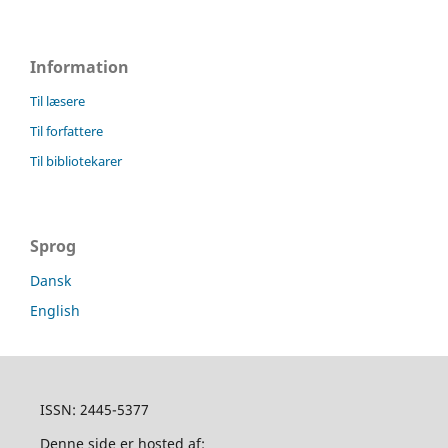
Information
Til læsere
Til forfattere
Til bibliotekarer
Sprog
Dansk
English
ISSN: 2445-5377
Denne side er hosted af: