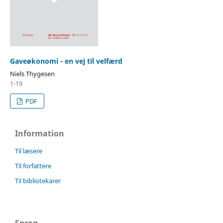
Gaveøkonomi - en vej til velfærd
Niels Thygesen
1-19
PDF
Information
Til læsere
Til forfattere
Til bibliotekarer
Sprog