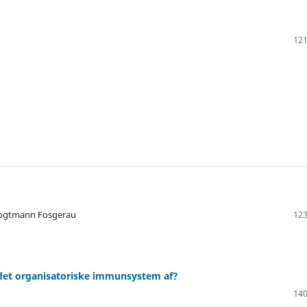
121
 Fogtmann Fosgerau
123
det organisatoriske immunsystem af?
140