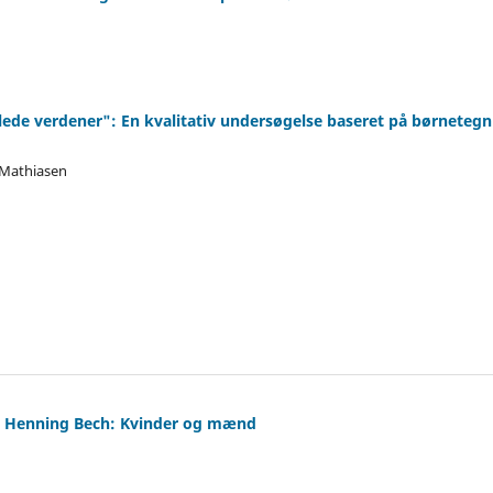
llede verdener": En kvalitativ undersøgelse baseret på børnetegni
r Mathiasen
Om Henning Bech: Kvinder og mænd