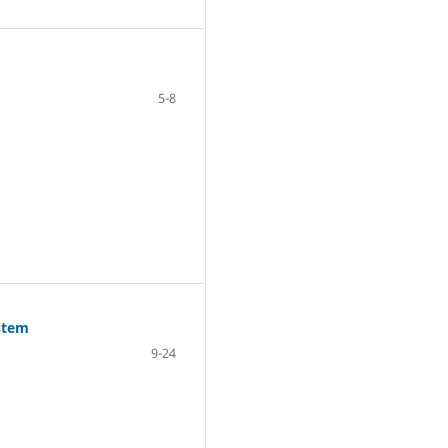
5-8
ystem
9-24