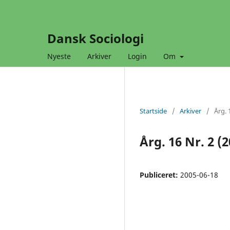
Dansk Sociologi
Nyeste
Arkiver
Login
Om
Startside
/
Arkiver
/
Årg. 
Årg. 16 Nr. 2 (
Publiceret:
2005-06-18