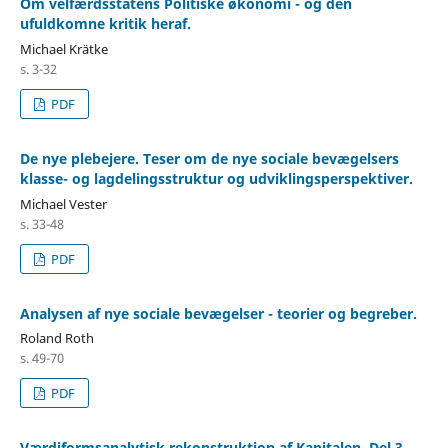
Om velfærdsstatens Politiske økonomi - og den
ufuldkomne kritik heraf.
Michael Krätke
s. 3-32
PDF
De nye plebejere. Teser om de nye sociale bevægelsers
klasse- og lagdelingsstruktur og udviklingsperspektiver.
Michael Vester
s. 33-48
PDF
Analysen af nye sociale bevægelser - teorier og begreber.
Roland Roth
s. 49-70
PDF
Værdiformsanalytisk rekonstruktion af Kapitalen. Del 3.