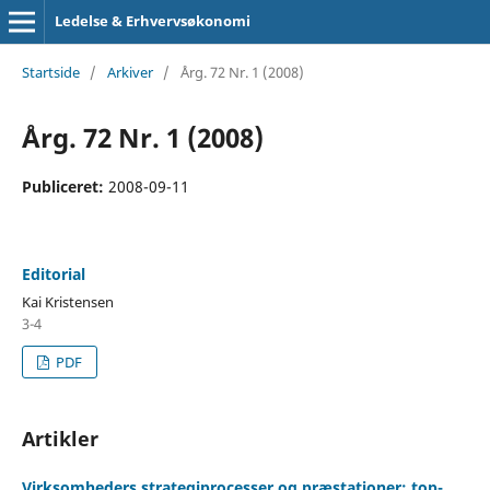
Ledelse & Erhvervsøkonomi
Startside
/
Arkiver
/
Årg. 72 Nr. 1 (2008)
Årg. 72 Nr. 1 (2008)
Publiceret:
2008-09-11
Editorial
Kai Kristensen
3-4
PDF
Artikler
Virksomheders strategiprocesser og præstationer: top-