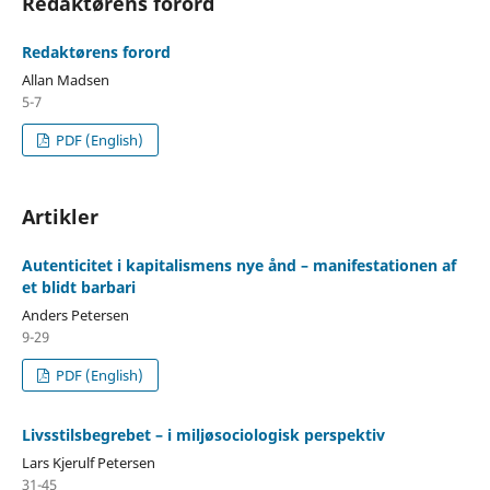
Redaktørens forord
Redaktørens forord
Allan Madsen
5-7
PDF (English)
Artikler
Autenticitet i kapitalismens nye ånd – manifestationen af
et blidt barbari
Anders Petersen
9-29
PDF (English)
Livsstilsbegrebet – i miljøsociologisk perspektiv
Lars Kjerulf Petersen
31-45