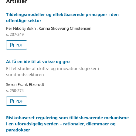
Artikler
Tildelingsmodeller og effektbaserede principper i den
offentlige sektor
Per Nikolaj Bukh , Karina Skovvang Christensen
s. 207-249
PDF
At få en idé til at vokse og gro
Et feltstudie af drifts- og innovationslogikker i
sundhedssektoren
Søren Frank Etzerodt
s. 250-274
PDF
Risikobaseret regulering som tillidsbevarende mekanisme
i en uforudsigelig verden – rationaler, dilemmaer og
paradokser