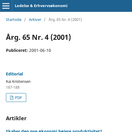
Ledelse & Erhvervsøkonomi
Startside
/
Arkiver
/
Årg. 65 Nr. 4 (2001)
Årg. 65 Nr. 4 (2001)
Publiceret:
2001-06-10
Editorial
Kai Kristensen
187-188
PDF
Artikler
Skaber den nye økonomi højere produktivitet?