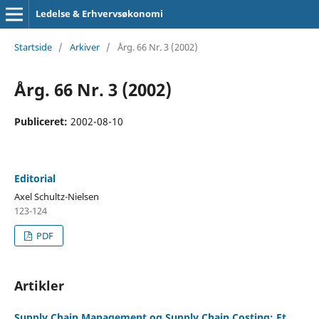
Ledelse & Erhvervsøkonomi
Startside
/
Arkiver
/
Årg. 66 Nr. 3 (2002)
Årg. 66 Nr. 3 (2002)
Publiceret:
2002-08-10
Editorial
Axel Schultz-Nielsen
123-124
PDF
Artikler
Supply Chain Management og Supply Chain Costing: Et